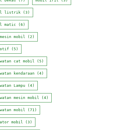
l bekas
(7)
mobil irit
(3)
l listrik
(3)
l matic
(6)
mesin mobil
(2)
otif
(5)
watan cat mobil
(5)
watan kendaraan
(4)
watan Lampu
(4)
watan mesin mobil
(4)
watan mobil
(71)
ator mobil
(3)