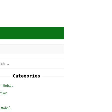
h
Categories
r Mobil
rior
 Mobil