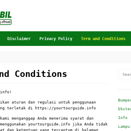
Disclaimer
Privacy Policy
Term and Conditions
nd Conditions
Searc
for:
info!
Bumpe
ikan aturan dan regulasi untuk penggunaan
ng terletak di https://yourtourguide.info
Ekste
Info
kami menganggap Anda menerima syarat dan
menggunakan yourtourguide.info jika Anda tidak
Lampu
at dan ketentuan yang tercantum di halaman