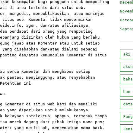
ikan kesempatan bagi pengguna untuk memposting
Decem
asi di area tertentu dari situs web.
Novem
er, mengedit, mempublikasikan, atau meninjau
 situs web. Komentar tidak mencerminkan
Octob
uide.info, agen, dan/atau afiliasinya.
Septe
dan pendapat dari orang yang memposting
epanjang diizinkan oleh hukum yang berlaku,
gung jawab atas Komentar atau untuk setiap
 yang disebabkan dan/atau dialami sebagai
aki 
posting dan/atau kemunculan Komentar di situs
akse
au semua Komentar dan menghapus setiap
ak pantas, menyinggung, atau menyebabkan
baha
Ketentuan ini.
ban 
wa:
g Komentar di situs web kami dan memiliki
deta
an yang diperlukan untuk melakukannya;
k kekayaan intelektual apapun, termasuk tanpa
Fung
tau merek dagang dari pihak ketiga mana pun;
ateri yang memfitnah, mencemarkan nama baik,
Jeni