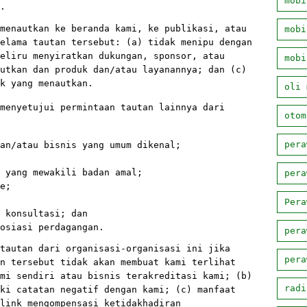
mobi
.
menautkan ke beranda kami, ke publikasi, atau
mobi
elama tautan tersebut: (a) tidak menipu dengan
eliru menyiratkan dukungan, sponsor, atau
mobi
utkan dan produk dan/atau layanannya; dan (c)
ak yang menautkan.
oli 
menyetujui permintaan tautan lainnya dari
otom
pera
an/atau bisnis yang umum dikenal;
 yang mewakili badan amal;
pera
e;
Pera
 konsultasi; dan
osiasi perdagangan.
pera
tautan dari organisasi-organisasi ini jika
pera
n tersebut tidak akan membuat kami terlihat
mi sendiri atau bisnis terakreditasi kami; (b)
radi
ki catatan negatif dengan kami; (c) manfaat
link mengompensasi ketidakhadiran