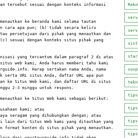
an tersebut sesuai dengan konteks informasi
Reko
serv
menautkan ke beranda kami selama tautan
n cara apa pun; (b) tidak secara keliru
serv
tau persetujuan dari pihak yang menautkan dan
(c) sesuai dengan konteks situs pihak yang
sist
star
nisasi yang tercantum dalam paragraf 2 di atas
situs web kami, Anda harus memberi tahu kami
rguide.info. Harap sertakan nama Anda, nama
susp
k serta URL situs Anda, daftar URL apa pun
an ke Situs Web kami, dan daftar URL di situs
tekn
nggu 2-3 minggu untuk respons.
tips
menautkan ke Situs Web kami sebagai berikut:
tips
usahaan kami; atau
aya seragam yang dihubungkan dengan; atau
tips
i lain dari Situs Web kami yang ditautkan yang
n format konten di situs pihak yang menautkan.
tips
lain dari yourtourguide.info tidak akan