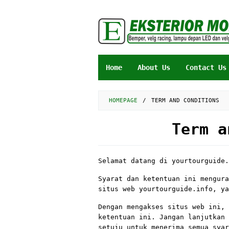
Skip
to
content
Home
About Us
Contact Us
HOMEPAGE
/
TERM AND CONDITIONS
Term a
By
Aji
Selamat datang di yourtourguide.
Ramdani
Posted
on
Syarat dan ketentuan ini mengura
7
situs web yourtourguide.info, ya
April
2025
Dengan mengakses situs web ini, 
ketentuan ini. Jangan lanjutkan 
setuju untuk menerima semua syar