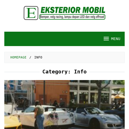
Skip
to
content
MENU
HOMEPAGE
/
INFO
Category:
Info