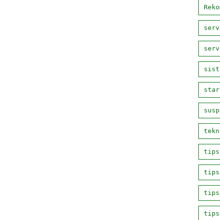
Reko
serv
serv
sist
star
susp
tekn
tips
tips
tips
tips