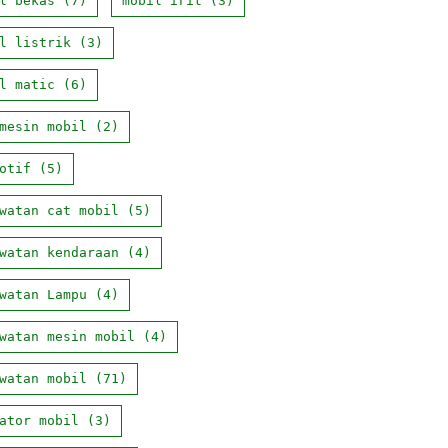
l bekas
(7)
mobil irit
(3)
l listrik
(3)
l matic
(6)
mesin mobil
(2)
otif
(5)
watan cat mobil
(5)
watan kendaraan
(4)
watan Lampu
(4)
watan mesin mobil
(4)
watan mobil
(71)
ator mobil
(3)