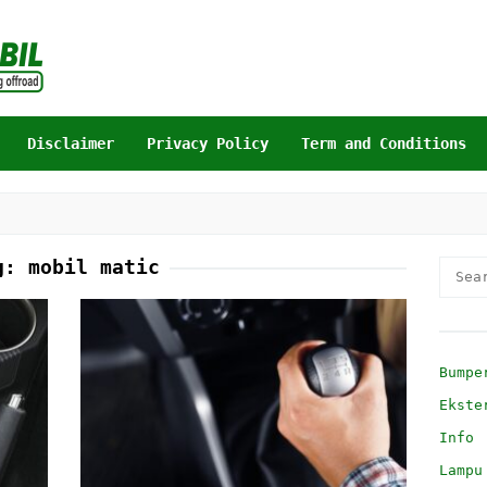
Disclaimer
Privacy Policy
Term and Conditions
g:
mobil matic
Searc
for:
Bumpe
Ekste
Info
Lampu