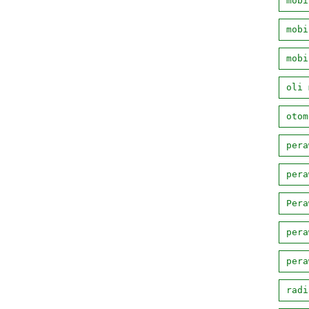
mobi
mobi
mobi
oli 
otom
pera
pera
Pera
pera
pera
radi