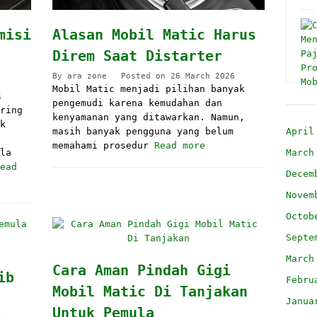
misi
Alasan Mobil Matic Harus
Direm Saat Distarter
By
ara zone
Posted on
26 March 2026
Mobil Matic menjadi pilihan banyak
6
pengemudi karena kemudahan dan
ring
kenyamanan yang ditawarkan. Namun,
k
April
masih banyak pengguna yang belum
memahami prosedur
Read more
March
la
ead
Decem
Novem
Octob
Septe
March
Cara Aman Pindah Gigi
ib
Febru
Mobil Matic Di Tanjakan
Janua
Untuk Pemula