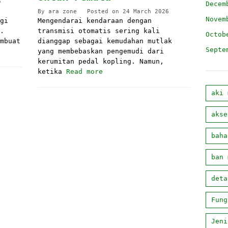
6
Decem
By
ara zone
Posted on
24 March 2026
Novem
gi
Mengendarai kendaraan dengan
.
transmisi otomatis sering kali
Octob
mbuat
dianggap sebagai kemudahan mutlak
Septe
yang membebaskan pengemudi dari
kerumitan pedal kopling. Namun,
ketika
Read more
aki 
akse
baha
ban 
deta
Fung
Jeni