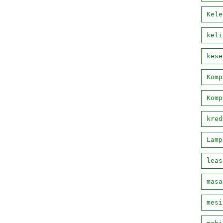
Kele
keli
kese
Komp
Komp
kred
Lamp
leas
masa
mesi