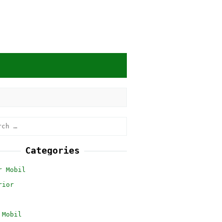
h
Categories
r Mobil
rior
 Mobil