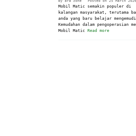
By
ara zone
Posted on
25 March 202
Mobil Matic semakin populer di
kalangan masyarakat, terutama ba
anda yang baru belajar mengemudi
Kemudahan dalam pengoperasian me
Mobil Matic
Read more