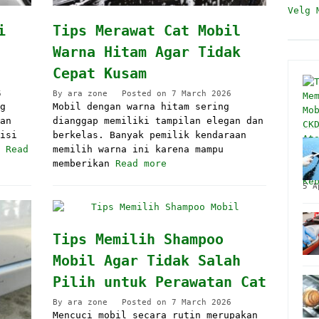
Velg 
i
Tips Merawat Cat Mobil
Warna Hitam Agar Tidak
Cepat Kusam
6
By
ara zone
Posted on
7 March 2026
g
Mobil dengan warna hitam sering
an
dianggap memiliki tampilan elegan dan
isi
berkelas. Banyak pemilik kendaraan
l
Read
memilih warna ini karena mampu
memberikan
Read more
5 A
Tips Memilih Shampoo
Mobil Agar Tidak Salah
Pilih untuk Perawatan Cat
By
ara zone
Posted on
7 March 2026
Mencuci mobil secara rutin merupakan