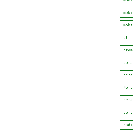
mobi
mobi
mobi
oli 
otom
pera
pera
Pera
pera
pera
radi