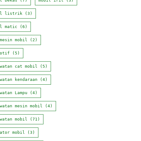
l bekas
(7)
mobil irit
(3)
l listrik
(3)
l matic
(6)
mesin mobil
(2)
otif
(5)
watan cat mobil
(5)
watan kendaraan
(4)
watan Lampu
(4)
watan mesin mobil
(4)
watan mobil
(71)
ator mobil
(3)