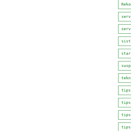
Reko
serv
serv
sist
star
susp
tekn
tips
tips
tips
tips