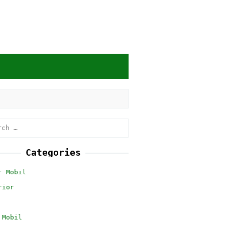
h
Categories
r Mobil
rior
 Mobil