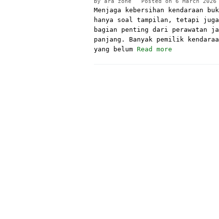
By
ara zone
Posted on
6 March 2026
Menjaga kebersihan kendaraan buk
hanya soal tampilan, tetapi juga
bagian penting dari perawatan ja
panjang. Banyak pemilik kendaraa
yang belum
Read more