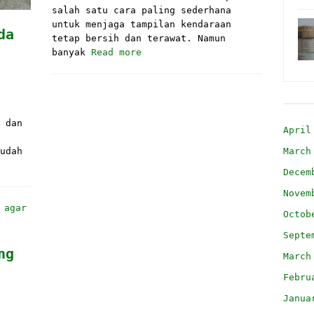
salah satu cara paling sederhana
untuk menjaga tampilan kendaraan
da
tetap bersih dan terawat. Namun
banyak
Read more
 dan
April
March
udah
Decem
Novem
Octob
Septe
ng
March
Febru
Janua