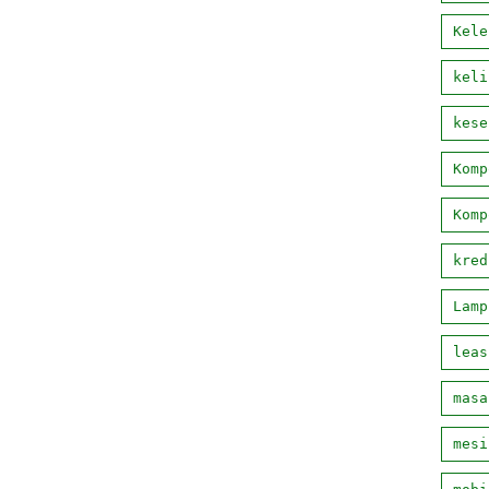
Kele
keli
kese
Komp
Komp
kred
Lamp
leas
masa
mesi