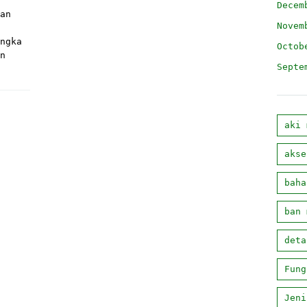
Decem
an
Novem
ngka
Octob
n
Septe
aki 
akse
baha
ban 
deta
Fung
Jeni