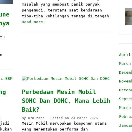
masalah yang membuat panik banyak
pengemudi, terutama saat kendaraan
une
tiba-tiba kehilangan tenaga di tengah
Read more
nya
6
tu
April
n
March
Decem
Novem
Octob
ng
Perbedaan Mesin Mobil
Septe
SOHC Dan DOHC, Mana Lebih
March
Baik?
Febru
6
By
ara zone
Posted on
23 March 2026
jadi
Mesin Mobil merupakan komponen utama
Janua
kukan
yang menentukan performa dan