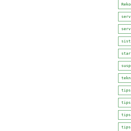
Reko
serv
serv
sist
star
susp
tekn
tips
tips
tips
tips