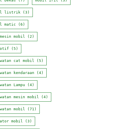
l bekas
(7)
mobil irit
(3)
l listrik
(3)
l matic
(6)
mesin mobil
(2)
otif
(5)
watan cat mobil
(5)
watan kendaraan
(4)
watan Lampu
(4)
watan mesin mobil
(4)
watan mobil
(71)
ator mobil
(3)