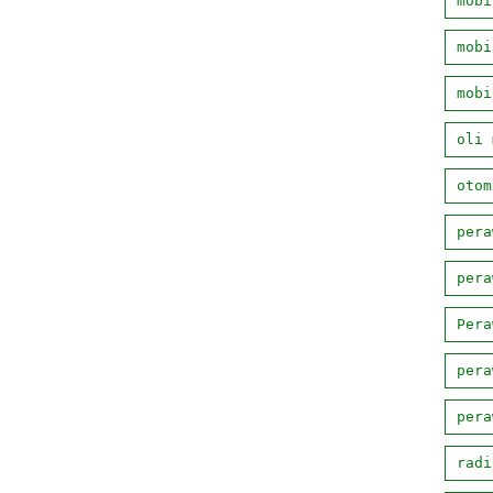
mobi
mobi
mobi
oli 
otom
pera
pera
Pera
pera
pera
radi