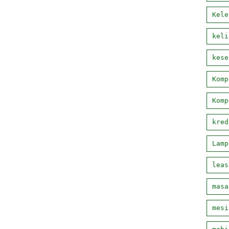
Kele
keli
kese
Komp
Komp
kred
Lamp
leas
masa
mesi