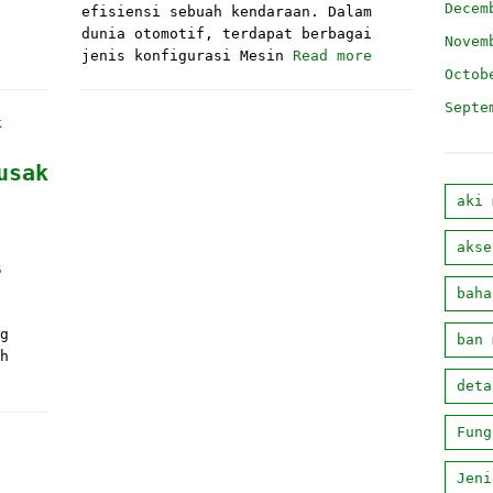
Decem
efisiensi sebuah kendaraan. Dalam
dunia otomotif, terdapat berbagai
Novem
jenis konfigurasi Mesin
Read more
Octob
Septe
usak
aki 
akse
6
baha
g
ban 
h
deta
Fung
Jeni