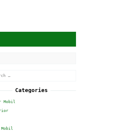
h
Categories
r Mobil
rior
 Mobil