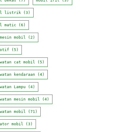
l bekas
(7)
mobil irit
(3)
l listrik
(3)
l matic
(6)
mesin mobil
(2)
otif
(5)
watan cat mobil
(5)
watan kendaraan
(4)
watan Lampu
(4)
watan mesin mobil
(4)
watan mobil
(71)
ator mobil
(3)