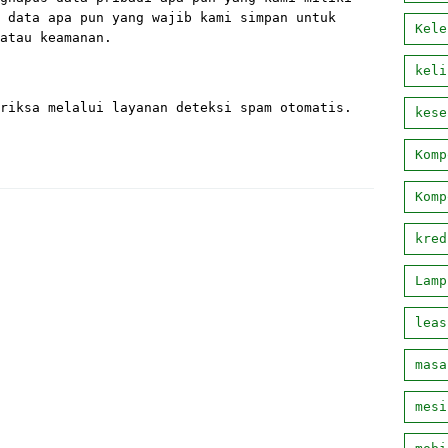
 data apa pun yang wajib kami simpan untuk
Kele
atau keamanan.
keli
riksa melalui layanan deteksi spam otomatis.
kese
Komp
Komp
kred
Lamp
leas
masa
mesi