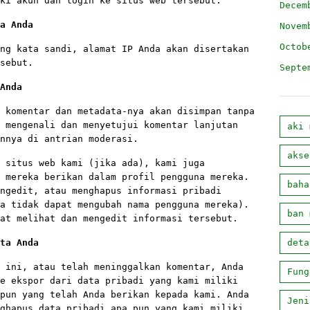
ki akun dan login ke situs web tersebut.
Decem
a Anda
Novem
Octob
ng kata sandi, alamat IP Anda akan disertakan
sebut.
Septe
Anda
 komentar dan metadata-nya akan disimpan tanpa
 mengenali dan menyetujui komentar lanjutan
aki 
nnya di antrian moderasi.
akse
 situs web kami (jika ada), kami juga
 mereka berikan dalam profil pengguna mereka.
baha
ngedit, atau menghapus informasi pribadi
a tidak dapat mengubah nama pengguna mereka).
ban 
at melihat dan mengedit informasi tersebut.
ta Anda
deta
 ini, atau telah meninggalkan komentar, Anda
Fung
e ekspor dari data pribadi yang kami miliki
pun yang telah Anda berikan kepada kami. Anda
Jeni
ghapus data pribadi apa pun yang kami miliki