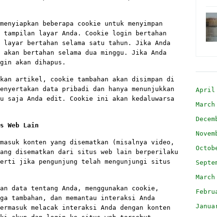
menyiapkan beberapa cookie untuk menyimpan
 tampilan layar Anda. Cookie login bertahan
 layar bertahan selama satu tahun. Jika Anda
 akan bertahan selama dua minggu. Jika Anda
ogin akan dihapus.
kan artikel, cookie tambahan akan disimpan di
enyertakan data pribadi dan hanya menunjukkan
April
u saja Anda edit. Cookie ini akan kedaluwarsa
March
Decem
s Web Lain
Novem
masuk konten yang disematkan (misalnya video,
Octob
ang disematkan dari situs web lain berperilaku
erti jika pengunjung telah mengunjungi situs
Septe
March
an data tentang Anda, menggunakan cookie,
Febru
ga tambahan, dan memantau interaksi Anda
Janua
ermasuk melacak interaksi Anda dengan konten