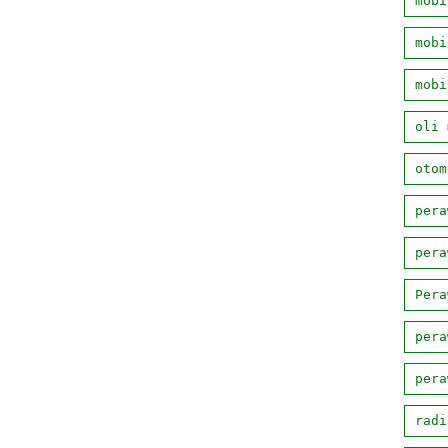
mobi
mobi
mobi
oli 
otom
pera
pera
Pera
pera
pera
radi