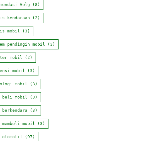
mendasi Velg
(8)
is kendaraan
(2)
is mobil
(3)
em pendingin mobil
(3)
ter mobil
(2)
ensi mobil
(3)
ologi mobil
(3)
 beli mobil
(3)
 berkendara
(3)
 membeli mobil
(3)
 otomotif
(97)