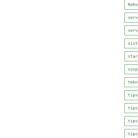
Reko
serv
serv
sist
star
susp
tekn
tips
tips
tips
tips