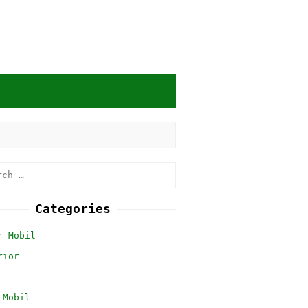
h
Categories
r Mobil
rior
 Mobil