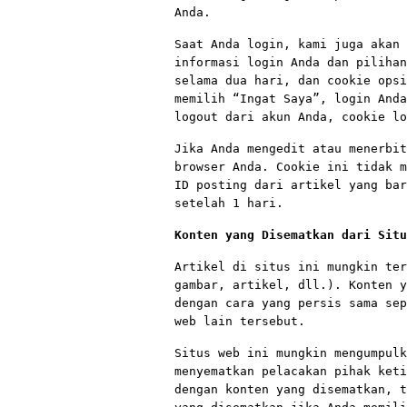
Anda.
Saat Anda login, kami juga akan 
informasi login Anda dan pilihan
selama dua hari, dan cookie opsi
memilih “Ingat Saya”, login Anda
logout dari akun Anda, cookie l
Jika Anda mengedit atau menerbit
browser Anda. Cookie ini tidak m
ID posting dari artikel yang bar
setelah 1 hari.
Konten yang Disematkan dari Situ
Artikel di situs ini mungkin ter
gambar, artikel, dll.). Konten y
dengan cara yang persis sama sep
web lain tersebut.
Situs web ini mungkin mengumpulk
menyematkan pelacakan pihak keti
dengan konten yang disematkan, t