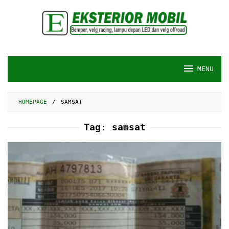
Skip
to
content
MENU
HOMEPAGE
/
SAMSAT
Tag:
samsat